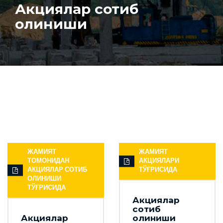
Акциялар сотиб
олиниши
ЖАМИЯТ
ЖАМИЯТ
ТОМОНИДАН
АКЦИЯЛАРИ
АКЦИЯЛАР СОТИБ
ТЎҒРИСИДА
ОЛИНИШИ
ТЎҒРИСИДА
Акциялар
сотиб
Акциялар
олиниши