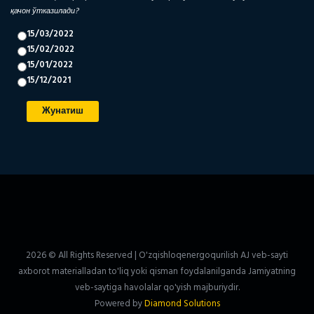
қачон ўтказилади?
15/03/2022
15/02/2022
15/01/2022
15/12/2021
2026 © All Rights Reserved | O'zqishloqenergoqurilish AJ veb-sayti
axborot materialladan to'liq yoki qisman foydalanilganda Jamiyatning
veb-saytiga havolalar qo'yish majburiydir.
Powered by
Diamond Solutions