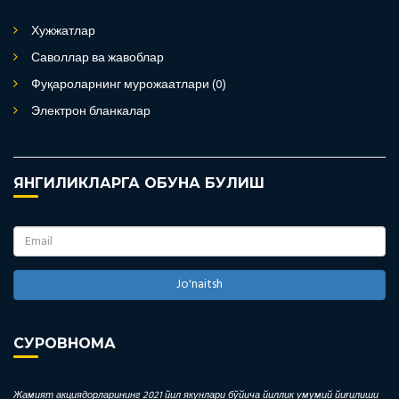
Хужжатлар
Саволлар ва жавоблар
Фуқароларнинг мурожаатлари (0)
Электрон бланкалар
ЯНГИЛИКЛАРГА ОБУНА БУЛИШ
Jo'naitsh
СУРОВНОМА
Жамият акциядорларининг 2021 йил якунлари бўйича йиллик умумий йиғилиши