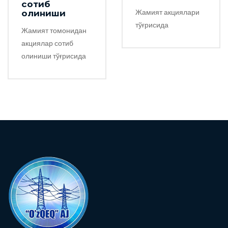
сотиб
Жамият акциялари
олиниши
тўғрисида
Жамият томонидан
акциялар сотиб
олиниши тўғрисида