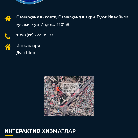
Самарқанд вилояти, Самарқанд шаҳри, Буюк Ипак йули
кўчаси, 7 уй. Индекс: 140158.
+998 (66) 222-09-33
Иш кунлари
Душ-Шан
ИНТЕРАКТИВ ХИЗМАТЛАР