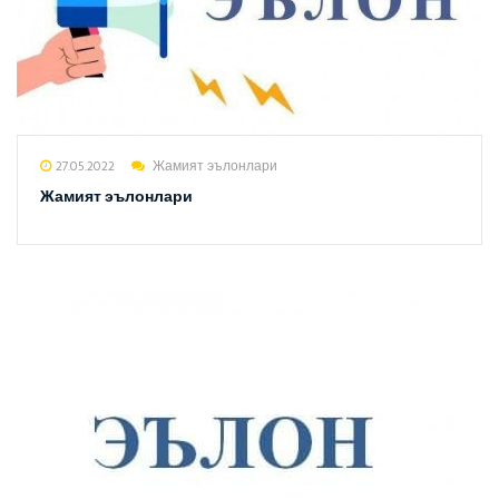
27.05.2022
Жамият эълонлари
Жамият эълонлари