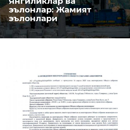
Янгиликлар ва
эълонлар: Жамият
эълонлари