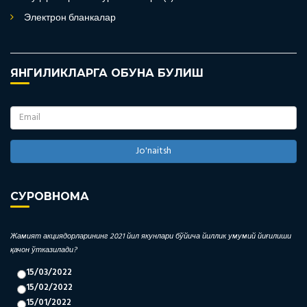
Электрон бланкалар
ЯНГИЛИКЛАРГА ОБУНА БУЛИШ
Jo'naitsh
СУРОВНОМА
Жамият акциядорларининг 2021 йил якунлари бўйича йиллик умумий йиғилиши
қачон ўтказилади?
15/03/2022
15/02/2022
15/01/2022