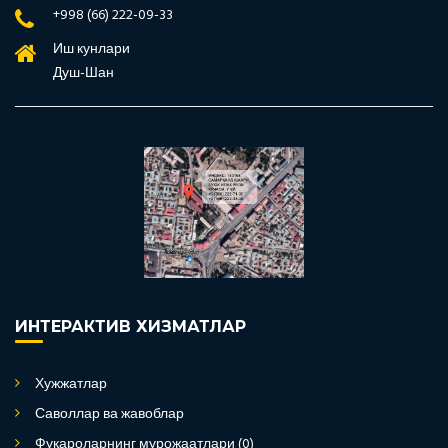
+998 (66) 222-09-33
Иш кунлари
Душ-Шан
ИНТЕРАКТИВ ХИЗМАТЛАР
Хужжатлар
Саволлар ва жавоблар
Фуқароларнинг мурожаатлари (0)