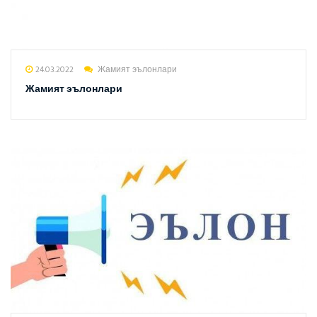
24.03.2022
Жамият эълонлари
Жамият эълонлари