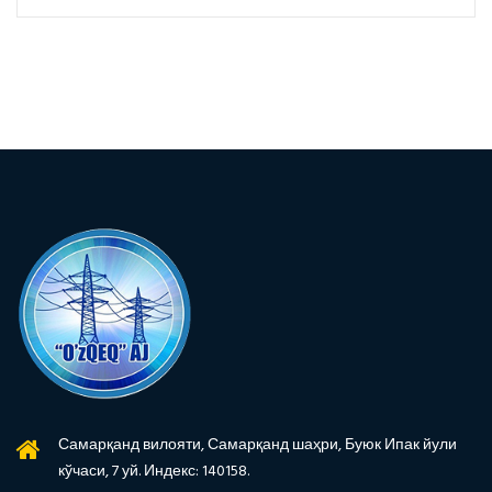
Самарқанд вилояти, Самарқанд шаҳри, Буюк Ипак йули
кўчаси, 7 уй. Индекс: 140158.