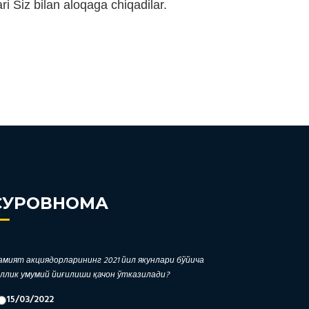
ri Siz bilan aloqaga chiqadilar.
СУРОВНОМА
мият акциядорларининг 2021 йил якунлари бўйича
ллик умумий йиғилиши қачон ўтказилади?
15/03/2022