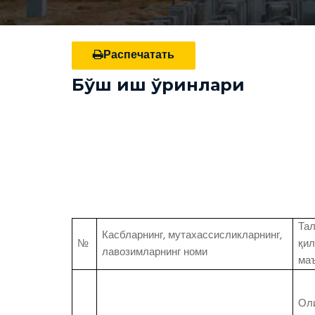
Распечатать
Бўш иш ўринлари
Та
Касбларнинг, мутахассисликларнинг,
№
қил
лавозимларнинг номи
ма
Ол