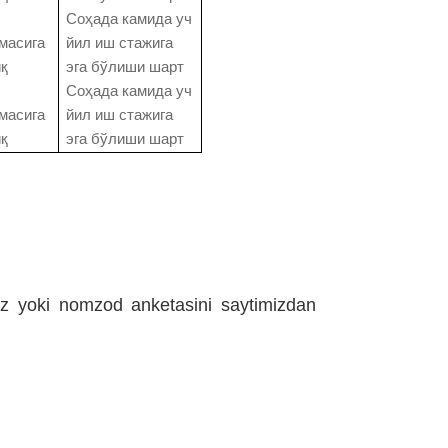
Соҳада камида уч
масига
йил иш стажига
қ
эга бўлиши шарт
Соҳада камида уч
масига
йил иш стажига
қ
эга бўлиши шарт
giz yoki nomzod anketasini saytimizdan