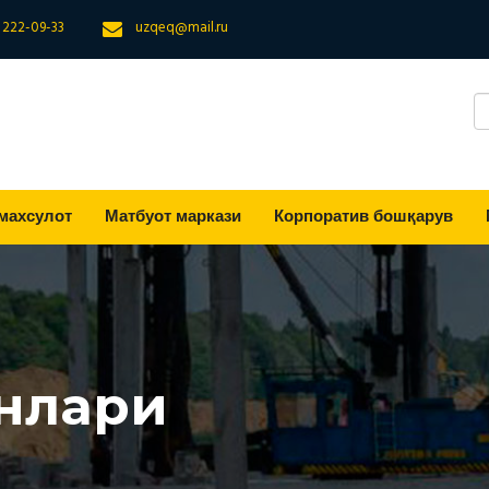
) 222-09-33
uzqeq@mail.ru
махсулот
Матбуот маркази
Корпоратив бошқарув
нлари