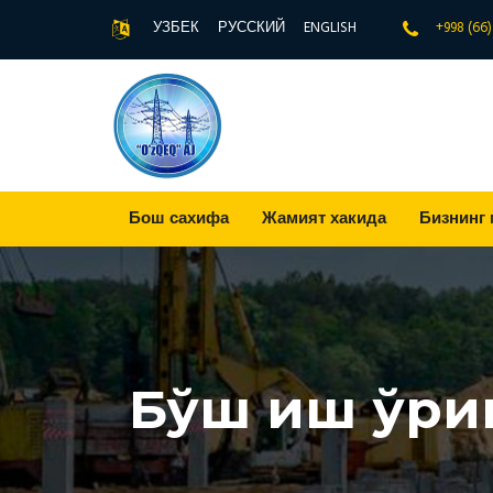
УЗБЕК
РУССКИЙ
ENGLISH
+998 (66
Бош сахифа
Жамият хакида
Бизнинг 
Бўш иш ўри