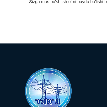
Sizga mos bo'sh ish o'rni paydo bo'lishi b