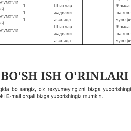
ълумотли
1
Штатлар
Жамоа
ий
1
жадвали
шартно
ълумотли
1
асосида
мувофи
ий
Штатлар
Жамоа
ълумотли
жадвали
шартно
асосида
мувофи
BO'SH ISH O'RINLARI
gida bo'lsangiz, o'z rezyumeyingizni bizga yuborishin
 yoki E-mail orqali bizga yuborishingiz mumkin.