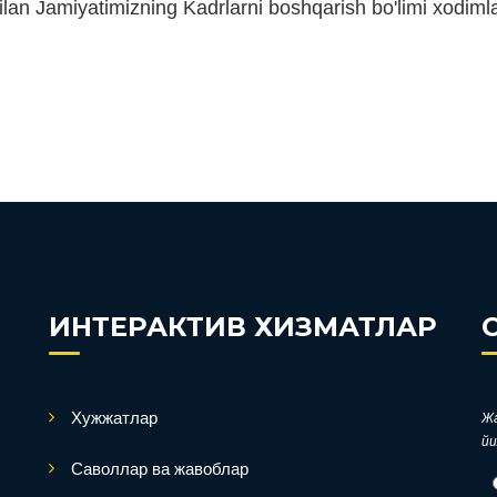
ilan
Jamiyatimiz
ning Kadrlarni boshqarish bo'limi xodimla
ИНТЕРАКТИВ ХИЗМАТЛАР
Хужжатлар
Жа
йи
Саволлар ва жавоблар