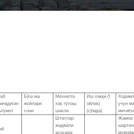
лаб
Бўш иш
Мехнатга
Иш хаққи (1
Ходимл
инадиган
жойлари
хақ тўлаш
ойлик)
учун м
ълумот
сони
шакли
(сўмда)
имтиёз
Штатлар
Жамоа
жадвали
шартно
ий
асосида
мувофи