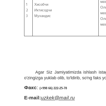
ма
1
Хисобчи
Ол
2
Иктисодчи
ма
3
Мухандис
Ол
ма
Agar Siz Jamiyatimizda ishlash ista
o'zingizga yuklab olib, to'ldirib, so'ng faks
Факс
:
(+998 66) 222-25-78
E-mail:
uzkek@mail.ru