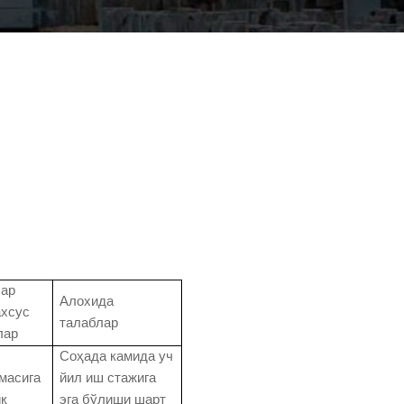
ар
Алохида
ахсус
талаблар
лар
Соҳада камида уч
масига
йил иш стажига
қ
эга бўлиши шарт