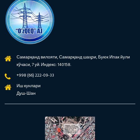
Самарқанд вилояти, Самарқанд шаҳри, Буюк Ипак йули
кўчаси, 7 уй. Индекс: 140158.
+998 (66) 222-09-33
Иш кунлари
Душ-Шан