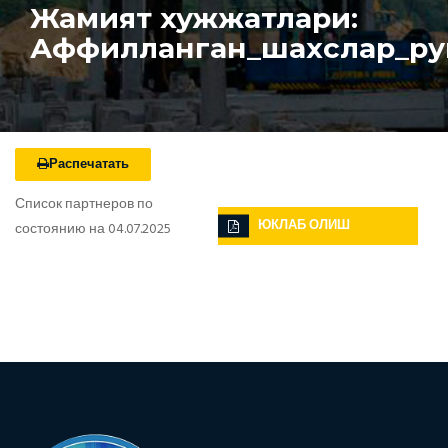
Жамият хужжатлари:
Аффилланган_шахслар_руй
Распечатать
Список партнеров по
ЮКЛАБ ОЛИШ
состоянию на 04.07.2025