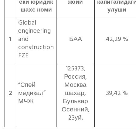
ёки юридик
жойи
капиталидаг
шахс номи
улуши
Global
engineering
and
БАА
42,29 %
1
construction
FZE
125373,
Россия,
“Спей
Москва
2
медикал”
шахар,
39,42 %
МЧЖ
Бульвар
Осенний,
23уй.