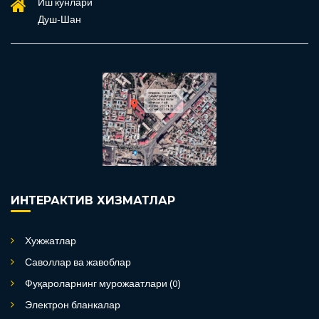
Иш кунлари
Душ-Шан
ИНТЕРАКТИВ ХИЗМАТЛАР
Хужжатлар
Саволлар ва жавоблар
Фуқароларнинг мурожаатлари (0)
Электрон бланкалар