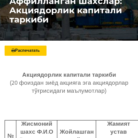
Аффилланган шахслар:
Акциядорлик капитали
таркиби
Распечатать
Акциядорлик капитали таркиби
(20 фоиздан зиёд акцияга эга акциядорлар
тўғрисидаги маълумотлар)
Жисмоний
Жамият
шахс Ф.И.О
Жойлашган
устав
№