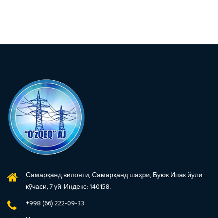
Самарқанд вилояти, Самарқанд шаҳри, Буюк Ипак йули
кўчаси, 7 уй. Индекс: 140158.
+998 (66) 222-09-33