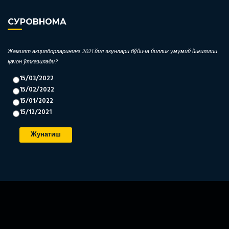
СУРОВНОМА
Жамият акциядорларининг 2021 йил якунлари бўйича йиллик умумий йиғилиши
қачон ўтказилади?
15/03/2022
15/02/2022
15/01/2022
15/12/2021