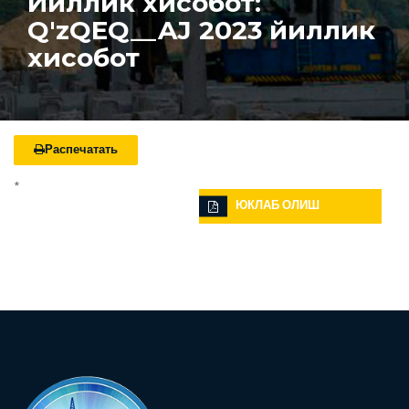
Йиллик хисобот:
Q'zQEQ__AJ 2023 йиллик
хисобот
Распечатать
*
ЮКЛАБ ОЛИШ