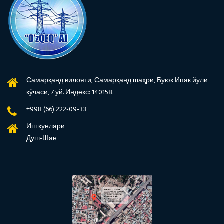
Самарқанд вилояти, Самарқанд шаҳри, Буюк Ипак йули
кўчаси, 7 уй. Индекс: 140158.
+998 (66) 222-09-33
Иш кунлари
Душ-Шан