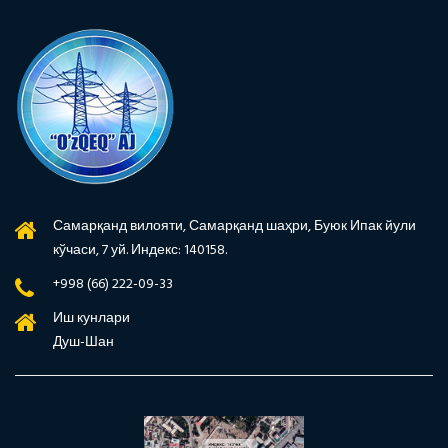
Самарқанд вилояти, Самарқанд шаҳри, Буюк Ипак йули
кўчаси, 7 уй. Индекс: 140158.
+998 (66) 222-09-33
Иш кунлари
Душ-Шан