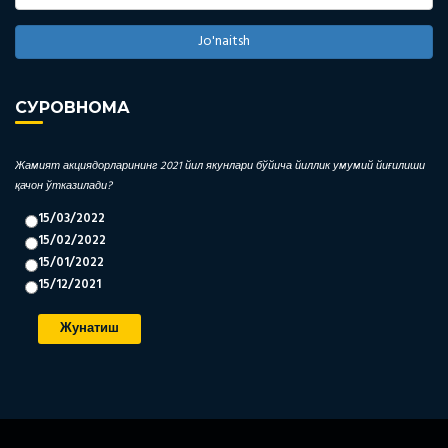
Jo'naitsh
СУРОВНОМА
Жамият акциядорларининг 2021 йил якунлари бўйича йиллик умумий йиғилиши
қачон ўтказилади?
15/03/2022
15/02/2022
15/01/2022
15/12/2021