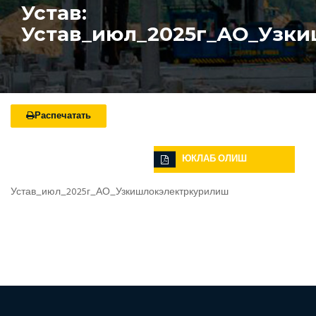
Устав:
Устав_июл_2025г_АО_Узк
Распечатать
ЮКЛАБ ОЛИШ
Устав_июл_2025г_АО_Узкишлокэлектркурилиш