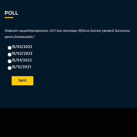
POLL
Жамият акциядорларининг 2021 йил якунлари бўйича йиллик умумий йиғилиши
қачон ўтказилади?
15/03/2022
15/02/2022
15/01/2022
15/12/2021