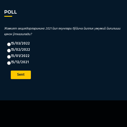
POLL
Жамият акциядорларининг 2021 йил якунлари бўйича йиллик умумий йиғилиши
қачон ўтказилади?
15/03/2022
15/02/2022
15/01/2022
15/12/2021