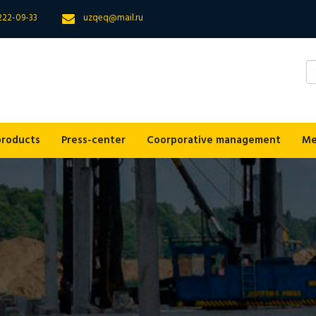
 222-09-33
uzqeq@mail.ru
products
Press-center
Coorporative management
Me