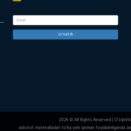
Jo'naitsh
2026 © All Rights Reserved | O'zqishl
axborot materialladan to'liq yoki qisman foydalanilganda Jam