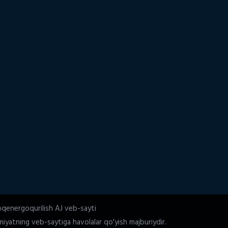
oqenergoqurilish AJ veb-sayti
iyatning veb-saytiga havolalar qo'yish majburiydir.