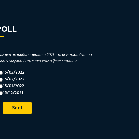
POLL
мият акциядорларининг 2021 йил якунлари бўйича
ллик умумий йиғилиши қачон ўтказилади?
15/03/2022
15/02/2022
15/01/2022
15/12/2021