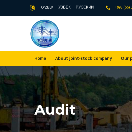
O'ZBEK
УЗБЕК
РУССКИЙ
+998 (66)
Home
About joint-stock company
Our 
Audit