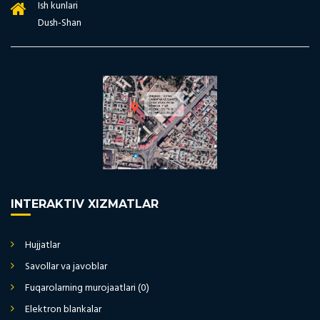
Ish kunlari
Dush-Shan
INTERAKTIV XIZMATLAR
Hujjatlar
Savollar va javoblar
Fuqarolarning murojaatlari (0)
Elektron blankalar