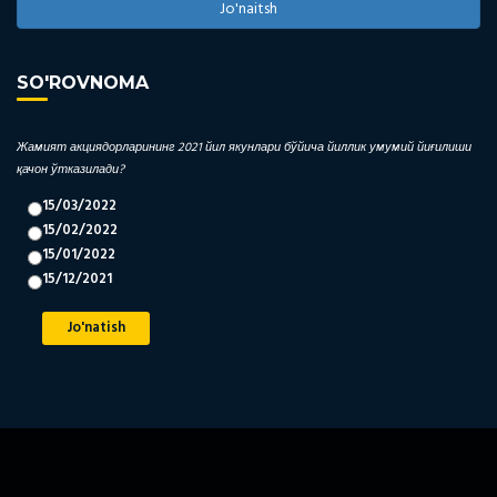
Jo'naitsh
SO'ROVNOMA
Жамият акциядорларининг 2021 йил якунлари бўйича йиллик умумий йиғилиши
қачон ўтказилади?
15/03/2022
15/02/2022
15/01/2022
15/12/2021