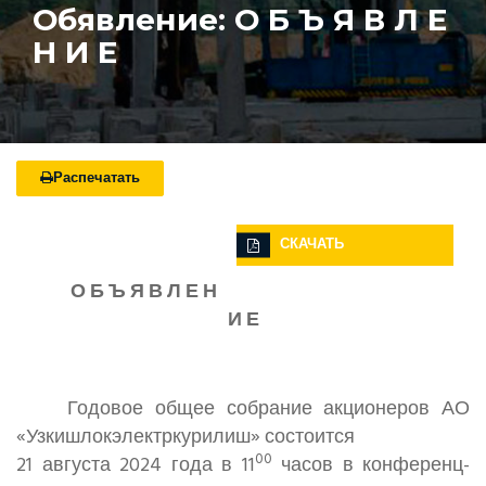
Обявление: О Б Ъ Я В Л Е
Н И Е
Распечатать
СКАЧАТЬ
О Б Ъ Я В Л Е Н
И Е
Годовое общее собрание акционеров АО
«Узкишлокэлектркурилиш» состоится
00
21 августа 2024 года в 11
часов в конференц-