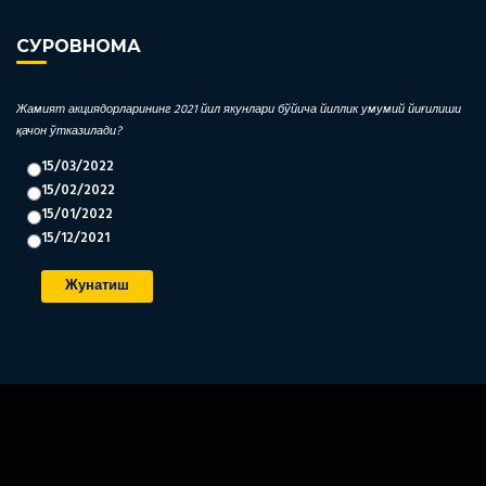
СУРОВНОМА
Жамият акциядорларининг 2021 йил якунлари бўйича йиллик умумий йиғилиши
қачон ўтказилади?
15/03/2022
15/02/2022
15/01/2022
15/12/2021