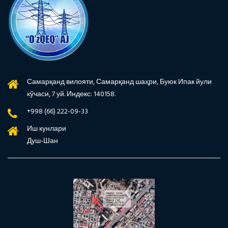
Самарқанд вилояти, Самарқанд шаҳри, Буюк Ипак йули
кўчаси, 7 уй. Индекс: 140158.
+998 (66) 222-09-33
Иш кунлари
Душ-Шан