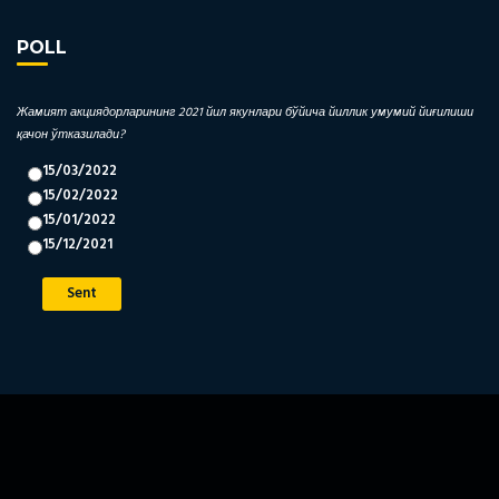
POLL
Жамият акциядорларининг 2021 йил якунлари бўйича йиллик умумий йиғилиши
қачон ўтказилади?
15/03/2022
15/02/2022
15/01/2022
15/12/2021