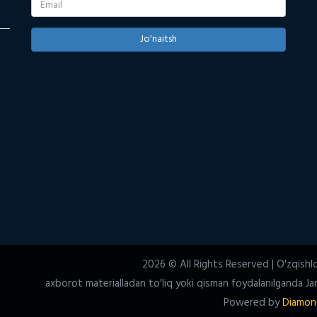
Jo'naitsh
2026 © All Rights Reserved | O'zqishl
axborot materialladan to'liq yoki qisman foydalanilganda Jam
Powered by
Diamon