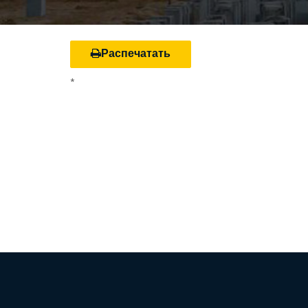
Распечатать
*