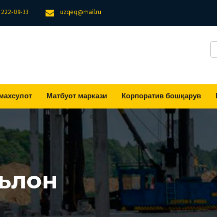
) 222-09-33
uzqeq@mail.ru
махсулот
Матбуот маркази
Корпоратив бошқарув
ълон