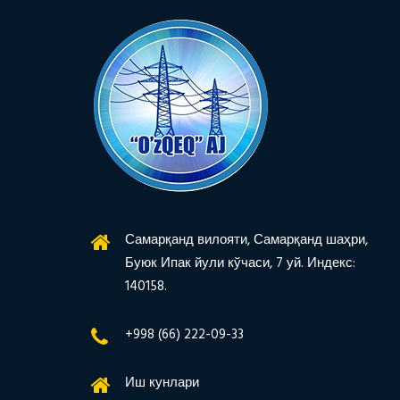
Самарқанд вилояти, Самарқанд шаҳри,
Буюк Ипак йули кўчаси, 7 уй. Индекс:
140158.
+998 (66) 222-09-33
Иш кунлари