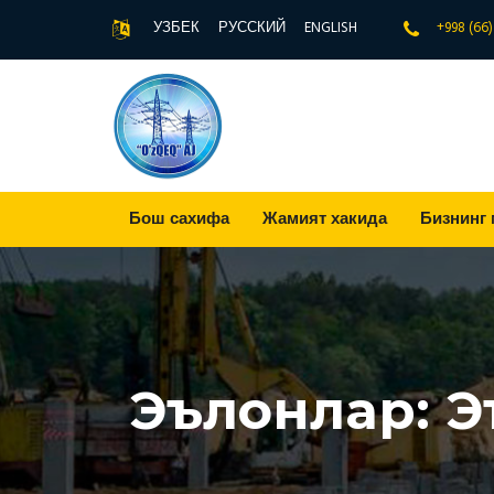
УЗБЕК
РУССКИЙ
ENGLISH
+998 (66
Бош сахифа
Жамият хакида
Бизнинг 
Эълонлар: Э