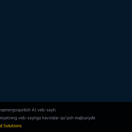
oqenergoqurilish AJ veb-sayti
iyatning veb-saytiga havolalar qo'yish majburiydir.
d Solutions