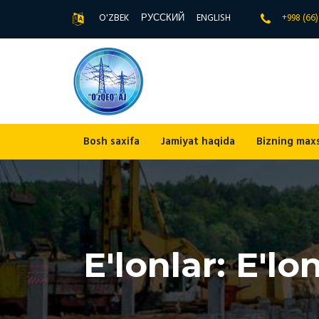
O'ZBEK
РУССКИЙ
ENGLISH
+998 (66
Bosh saxifa
Jamiyat haqida
Bizning max
E'lonlar: E'lo