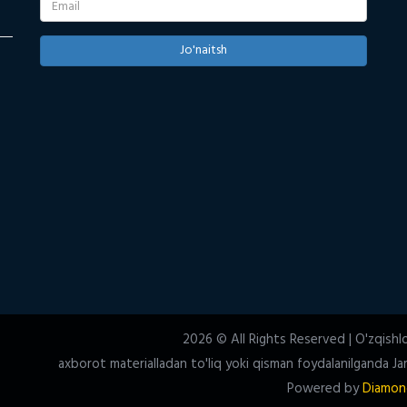
Jo'naitsh
2026 © All Rights Reserved | O'zqishl
axborot materialladan to'liq yoki qisman foydalanilganda Jam
Powered by
Diamon