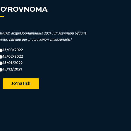
SO'ROVNOMA
мият акциядорларининг 2021 йил якунлари бўйича
ллик умумий йиғилиши қачон ўтказилади?
15/03/2022
15/02/2022
15/01/2022
15/12/2021