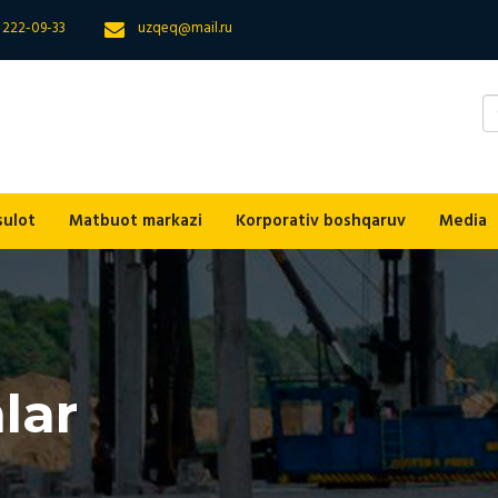
) 222-09-33
uzqeq@mail.ru
sulot
Matbuot markazi
Korporativ boshqaruv
Media
nlar