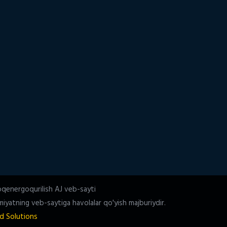
oqenergoqurilish AJ veb-sayti
iyatning veb-saytiga havolalar qo'yish majburiydir.
d Solutions