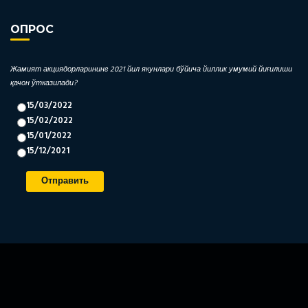
ОПРОС
Жамият акциядорларининг 2021 йил якунлари бўйича йиллик умумий йиғилиши
қачон ўтказилади?
15/03/2022
15/02/2022
15/01/2022
15/12/2021