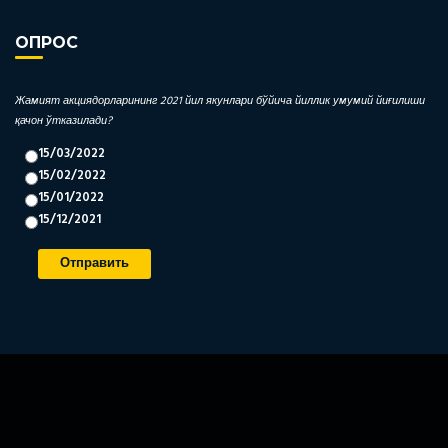
ОПРОС
Жамият акциядорларининг 2021 йил якунлари бўйича йиллик умумий йиғилиши
қачон ўтказилади?
15/03/2022
15/02/2022
15/01/2022
15/12/2021