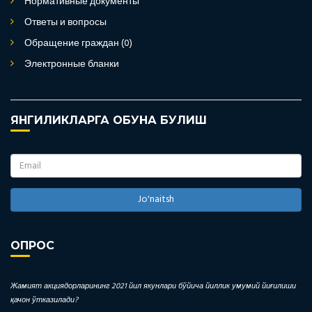
Нормативные документы
Ответы и вопросы
Обращение граждан (0)
Электронные бланки
ЯНГИЛИКЛАРГА ОБУНА БУЛИШ
Jo'naitsh
ОПРОС
Жамият акциядорларининг 2021 йил якунлари бўйича йиллик умумий йиғилиши
қачон ўтказилади?