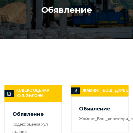
Обявление
КОДЕКС ОЦЕНКА
ЖАМИЯТ_БОШ_ДИРЕКТО
ХУЛ. ЭЪЛОНИ
Обявление
Обявление
Жамият_Бош_директори_л
Кодекс оценка хул.
эълони