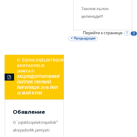
Tанлов эълон
қилинади!!!
Перейти к странице:
1
2
< Предыдущая
O`ZQISHLOQELEKTRQURILISH”
AKSIYADORLIK
JAMIYATI
АКЦИЯДОРЛАРИНИНГ
ЙИЛЛИК УМУМИЙ
ЙИҒИЛИШИ 2018 ЙИЛ
25 МАЙ КУНИ
Обявление
O`zqishloqelektrqurilish”
aksiyadorlik jamiyati