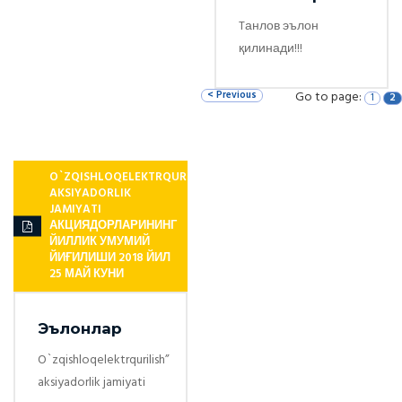
Tанлов эълон
қилинади!!!
< Previous
Go to page:
1
2
O`ZQISHLOQELEKTRQURILISH”
AKSIYADORLIK
JAMIYATI
АКЦИЯДОРЛАРИНИНГ
ЙИЛЛИК УМУМИЙ
ЙИҒИЛИШИ 2018 ЙИЛ
25 МАЙ КУНИ
Эълонлар
O`zqishloqelektrqurilish”
aksiyadorlik jamiyati