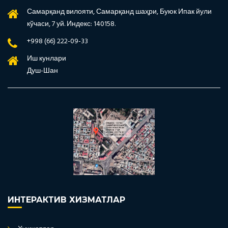
Самарқанд вилояти, Самарқанд шаҳри, Буюк Ипак йули
кўчаси, 7 уй. Индекс: 140158.
+998 (66) 222-09-33
Иш кунлари
Душ-Шан
ИНТЕРАКТИВ ХИЗМАТЛАР