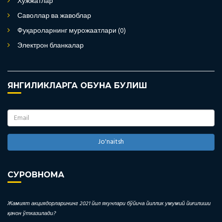
Хужжатлар
Саволлар ва жавоблар
Фуқароларнинг мурожаатлари (0)
Электрон бланкалар
ЯНГИЛИКЛАРГА ОБУНА БУЛИШ
Jo'naitsh
СУРОВНОМА
Жамият акциядорларининг 2021 йил якунлари бўйича йиллик умумий йиғилиши
қачон ўтказилади?