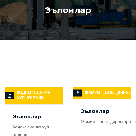
Эълонлар
КОДЕКС ОЦЕНКА
ЖАМИЯТ_БОШ_ДИРЕКТО
ХУЛ. ЭЪЛОНИ
Эълонлар
Эълонлар
Жамият_Бош_директори_л
Кодекс оценка хул.
эълони