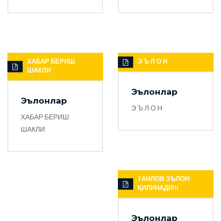
ХАБАР БЕРИШ
Э Ъ Л О Н
ШАКЛИ
Эълонлар
Эълонлар
Э Ъ Л О Н
ХАБАР БЕРИШ
ШАКЛИ
TАНЛОВ ЭЪЛОН
ҚИЛИНАДИ!!!
Эълонлар