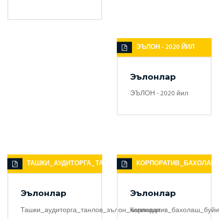
ЭЪЛОН - 2020 ЙИЛ
Эълонлар
ЭЪЛОН - 2020 йил
ТАШКИ_АУДИТОРГА_ТАНЛОВ_ЭЪЛОН_КИЛИНАДИ
КОРПОРАТИВ_БАХОЛАШ
Эълонлар
Эълонлар
Ташки_аудиторга_танлов_эълон_килинади
Корпоратив_бахолаш_буйи