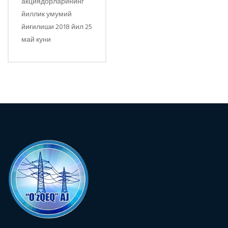
акциядорларининг
йиллик умумий
йиғилиши 2018 йил 25
май куни